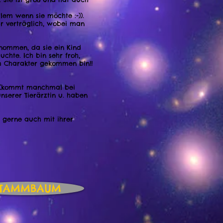
lem wenn sie möchte :-)).
hr verträglich, wobei man
nommen, da sie ein Kind
uchte. Ich bin sehr froh,
em Charakter gekommen bin!!
m (kommt manchmal bei
unserer Tierärztin u. haben
, gerne auch mit ihrer
STAMMBAUM