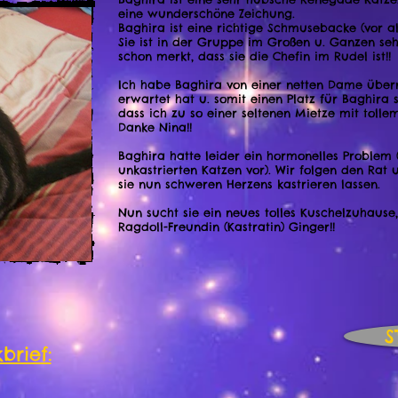
eine wunderschöne Zeichung.
Baghira ist eine richtige Schmusebacke (vor al
Sie ist in der Gruppe im Großen u. Ganzen se
schon merkt, dass sie die Chefin im Rudel ist!!
Ich habe Baghira von einer netten Dame über
erwartet hat u. somit einen Platz für Baghira s
dass ich zu so einer seltenen Mietze mit toll
Danke Nina!!
Baghira hatte leider ein hormonelles Proble
unkastrierten Katzen vor). Wir folgen den Rat 
sie nun schweren Herzens kastrieren lassen.
Nun sucht sie ein neues tolles Kuschelzuhause
Ragdoll-Freundin (Kastratin) Ginger!!
brief: