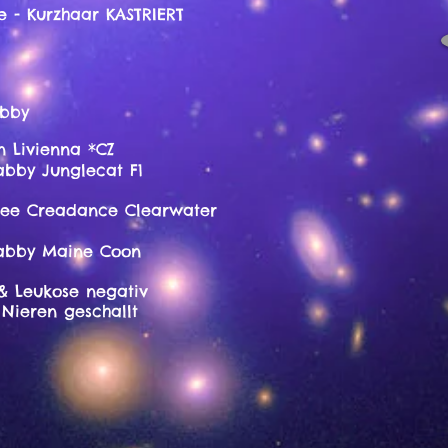
Kurzhaar KASTRIERT
bby
n Livienna *CZ
nglecat F1
Creadance Clearwater
aine Coon
ukose negativ
Nieren geschallt