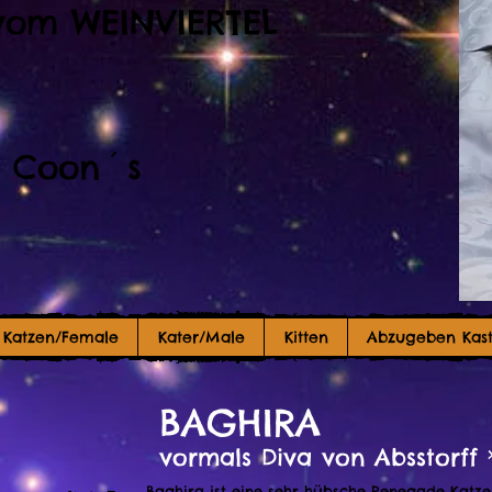
vom WEINVIERTEL
 Coon´s
Katzen/Female
Kater/Male
Kitten
Abzugeben Kast
BAGHIRA
vormals Diva von Absstorff 
Baghira ist eine sehr hübsche Renegade Katze.