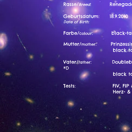
Rasse/
: Renegade - 
Breed
Geburtsdatum: 18.9.2010
Date of Birth:
Farbe/
: black-ta
colour
Mutter/
: Prinzessi
mother
black tabby Ju
Vater/
: Doublebee 
father
*D
black tabby M
Tests: FIV, FIP & Le
Herz- & 
​