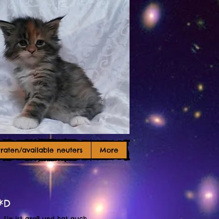
raten/available neuters
More
*D
 Sie ist groß und hat auch