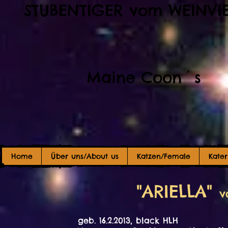
STUBENTIGER vom WEINVI
Maine Coon´s
Home
Über uns/About us
Katzen/Female
Kate
"ARIELLA"
v
geb. 16.2.2013, black HLH