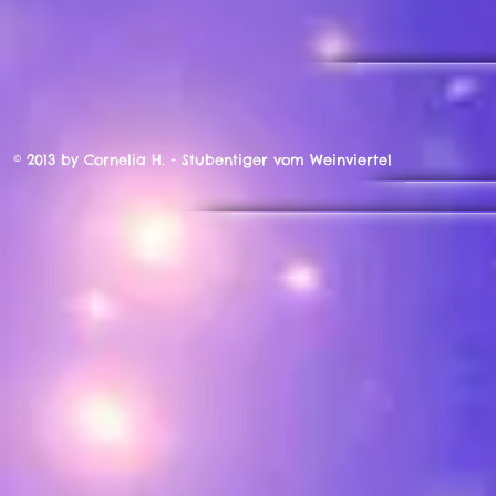
© 2013 by Cornelia H. - Stubentiger vom Weinviertel