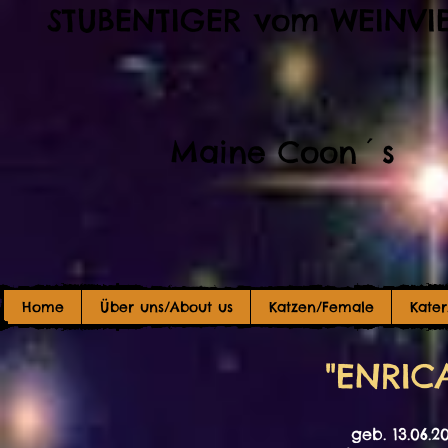
STUBENTIGER vom WEINVI
Maine Coon´s
Home
Über uns/About us
Katzen/Female
Kate
"ENRIC
geb. 13.06.2