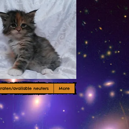
raten/available neuters
More