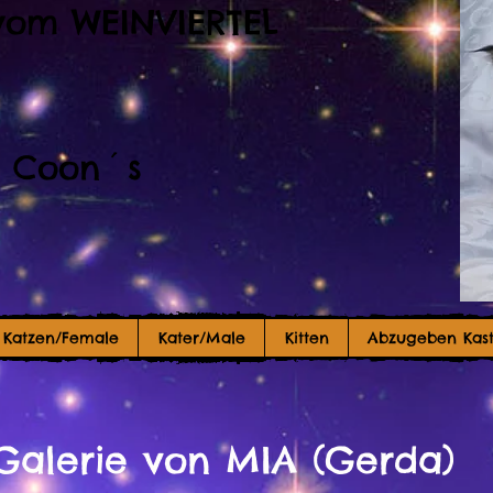
vom WEINVIERTEL
 Coon´s
Katzen/Female
Kater/Male
Kitten
Abzugeben Kast
Galerie von MIA (Gerda)