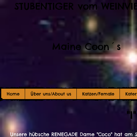
STUBENTIGER vom WEINVI
Maine Coon´s
Home
Über uns/About us
Katzen/Female
Kate
"I
Unsere hübsche RENEGADE Dame "Coco" hat am So