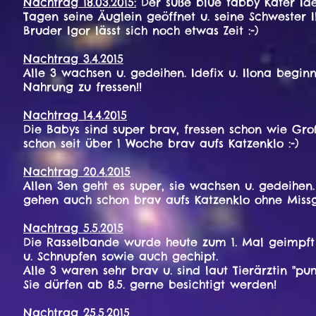
Nachtrag 18.03.2015:
Der süße blue tabby Kater Idef
Tagen seine Äuglein geöffnet u. seine Schwester I
Bruder Igor lässt sich noch etwas Zeit :-)
Nachtrag 3.4.2015
Alle 3 wachsen u. gedeihen. Idefix u. Ilona beginn
Nahrung zu fressen!!
Nachtrag 14.4.2015
Die Babys sind super brav, fressen schon wie Gr
schon seit über 1 Woche brav aufs Katzenklo :-)
Nachtrag 20.4.2015
Allen 3en geht es super, sie wachsen u. gedeihen.
gehen auch schon brav aufs Katzenklo ohne Missge
Nachtrag 5.5.2015
Die Rasselbande wurde heute zum 1. Mal geimpf
u. Schnupfen sowie auch gechipt.
Alle 3 waren sehr brav u. sind laut Tierärztin "pu
Sie dürfen ab 8.5. gerne besichtigt werden!
Nachtrag 25.5.2015