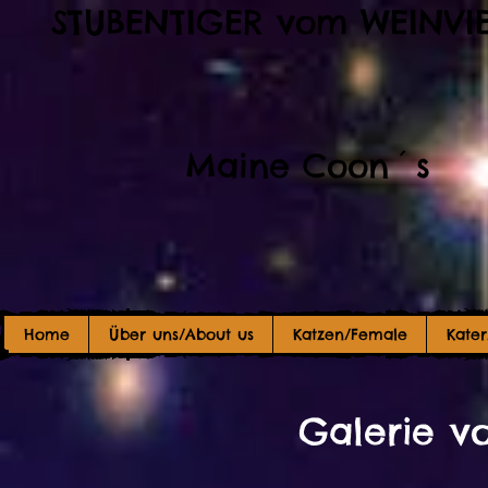
STUBENTIGER vom WEINVI
Maine Coon´s
Home
Über uns/About us
Katzen/Female
Kate
Galerie v