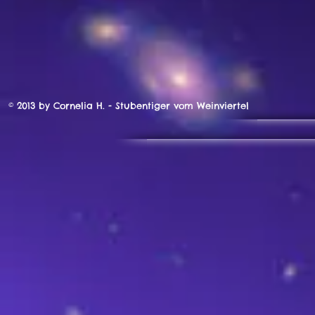
© 2013 by Cornelia H. - Stubentiger vom Weinviertel