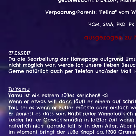
geboren/born: 17.04.2017,
Maine 
Verpaarung/Parents: "Felina" vom We
HCM, SMA, PKD, PK
ausgezogen zu N
27.06.2017
Da die Bearbeitung der Homepage aufgrund Umstell
nicht möglich war, werde ich unsere lieben Besuc
Gerne natürlich auch per Telefon und/oder Mail :-
Zu Yamu:
Yamu ist ein extrem süßes Kerlchen!! <3
Wenn er etwas will dann läuft er einem auf Schri
Teil, sei es wenn er Futter möchte oder einfach w
Er geniest es dass sein Halbbruder Winnetou sich
Leider hat er Gewichtsmäßig in letzter Zeit we
natürlich nicht gerade toll ist in dem Alter. Aber
Im Moment bringt der süße Knopf ca. 1200 Gram