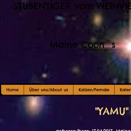
STUBENTIGER vom WEINVI
Maine Coon´s
Home
Über uns/About us
Katzen/Female
Kate
"YAMU