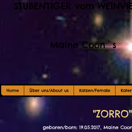
STUBENTIGER vom WEINVI
Maine Coon´s
Home
Über uns/About us
Katzen/Female
Kate
"ZORRO
geboren/born: 19.05.2017,
Maine Coon,